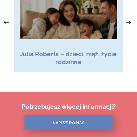
Julia Roberts – dzieci, mąż, życie
M
rodzinne
Potrzebujesz więcej informacji?
NAPISZ DO NAS