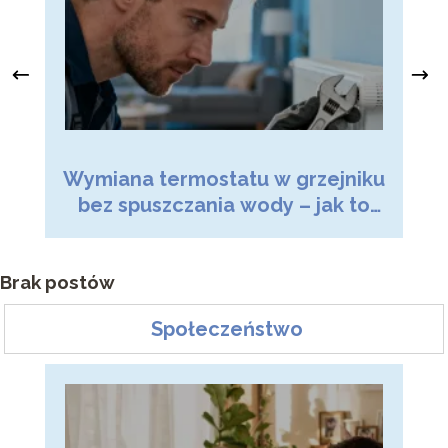
Wymiana termostatu w grzejniku
Dr
bez spuszczania wody – jak to
zrobić?
Brak postów
Społeczeństwo