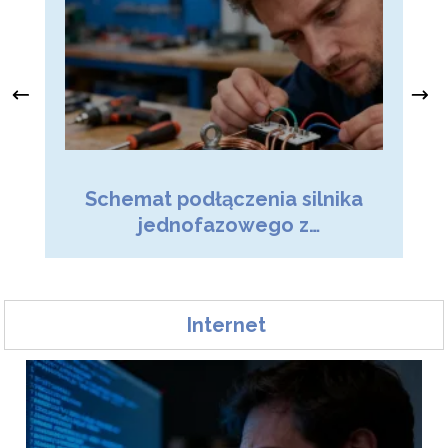
Ja
Schemat podłączenia silnika
z
jednofazowego z
kondensatorem – poradnik
Internet