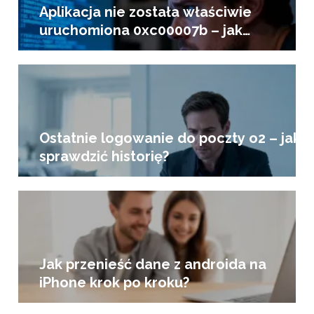
Aplikacja nie została właściwie
uruchomiona 0xc00007b – jak
naprawić?
Ostatnie logowanie do poczty o2 – jak
sprawdzić historię?
Jak przenieść dane z androida na
iPhone krok po kroku?