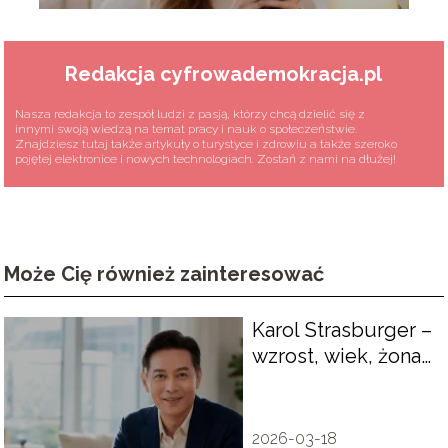
Redakcja cyfrowademokracja.pl
Nasza redakcja to zespół ludzi z pasją, którzy chcą dzielić się z
innymi swoją wiedzą na temat pracy i nauk o społeczeństwie.
Znajdziesz tutaj także artykuły o turystyce i zdrowiu a także szeroko
pojętej elektronice i nowych technologiach. Zostań z nami na dłużej!
Może Cię również zainteresować
Karol Strasburger –
wzrost, wiek, żona,
życie prywatne
2026-03-18