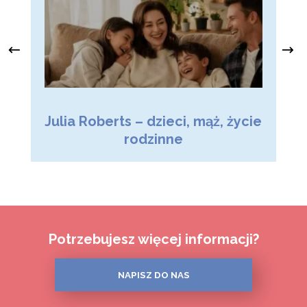
Julia Roberts – dzieci, mąż, życie
M
rodzinne
Potrzebujesz więcej informacji?
NAPISZ DO NAS