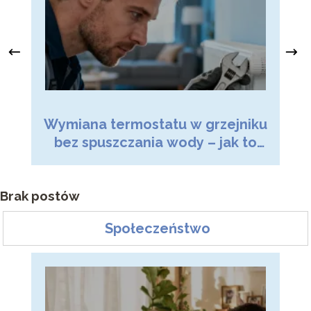
Wymiana termostatu w grzejniku
Dr
bez spuszczania wody – jak to
zrobić?
Brak postów
Społeczeństwo