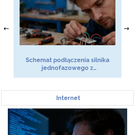
Ja
Schemat podłączenia silnika
z
jednofazowego z
kondensatorem – poradnik
Internet