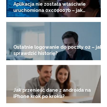
Aplikacja nie została właściwie
uruchomiona 0xc00007b – jak
naprawić?
Ostatnie logowanie do poczty o2 – jak
sprawdzić historię?
Jak przenieść dane z androida na
iPhone krok po kroku?