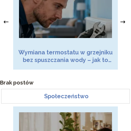
Wymiana termostatu w grzejniku
Dr
bez spuszczania wody – jak to
zrobić?
Brak postów
Społeczeństwo