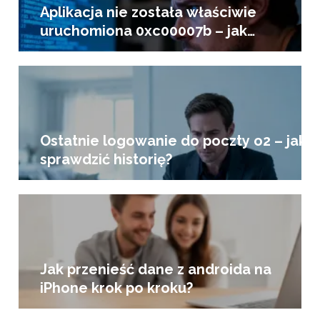
Aplikacja nie została właściwie
uruchomiona 0xc00007b – jak
naprawić?
Ostatnie logowanie do poczty o2 – jak
sprawdzić historię?
Jak przenieść dane z androida na
iPhone krok po kroku?