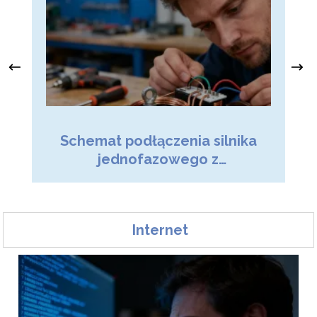
Ja
Schemat podłączenia silnika
z
jednofazowego z
kondensatorem – poradnik
Internet