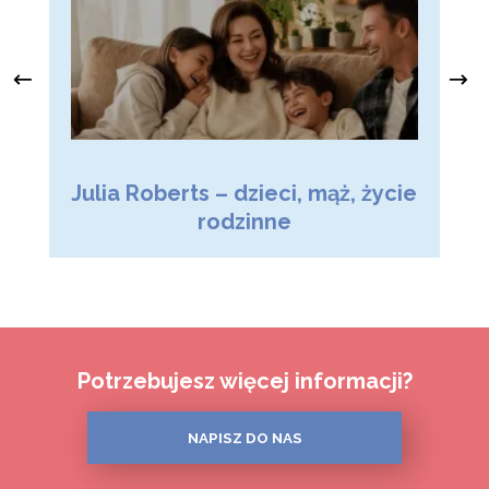
Julia Roberts – dzieci, mąż, życie
M
rodzinne
Potrzebujesz więcej informacji?
NAPISZ DO NAS