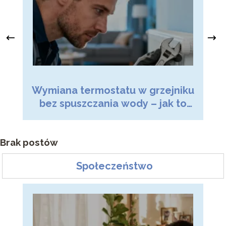
Wymiana termostatu w grzejniku
Dr
bez spuszczania wody – jak to
zrobić?
Brak postów
Społeczeństwo