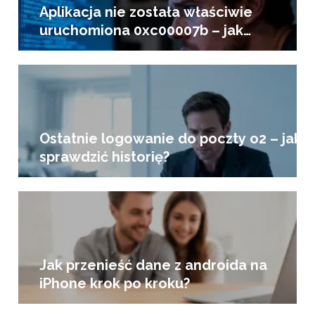
Aplikacja nie została właściwie
uruchomiona 0xc00007b – jak
naprawić?
Ostatnie logowanie do poczty o2 – jak
sprawdzić historię?
Jak przenieść dane z androida na
iPhone krok po kroku?