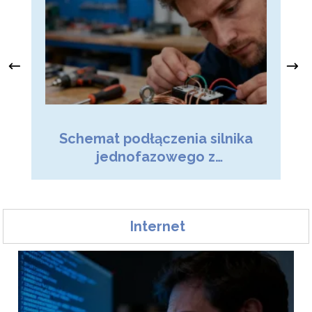
Ja
Schemat podłączenia silnika
z
jednofazowego z
kondensatorem – poradnik
Internet