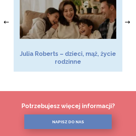
Julia Roberts – dzieci, mąż, życie
M
rodzinne
Potrzebujesz więcej informacji?
NAPISZ DO NAS