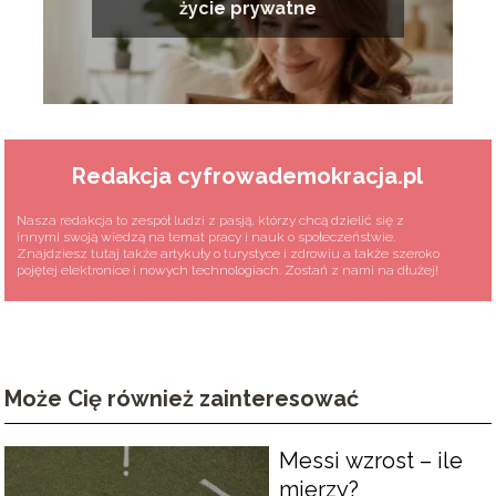
życie prywatne
Redakcja cyfrowademokracja.pl
Nasza redakcja to zespół ludzi z pasją, którzy chcą dzielić się z
innymi swoją wiedzą na temat pracy i nauk o społeczeństwie.
Znajdziesz tutaj także artykuły o turystyce i zdrowiu a także szeroko
pojętej elektronice i nowych technologiach. Zostań z nami na dłużej!
Może Cię również zainteresować
Messi wzrost – ile
mierzy?