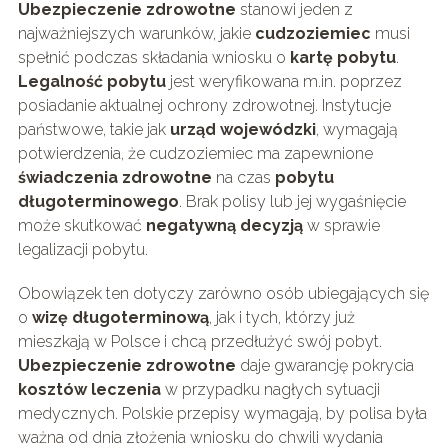
Ubezpieczenie zdrowotne
stanowi jeden z
najważniejszych warunków, jakie
cudzoziemiec
musi
spełnić podczas składania wniosku o
kartę pobytu
.
Legalność pobytu
jest weryfikowana m.in. poprzez
posiadanie aktualnej ochrony zdrowotnej. Instytucje
państwowe, takie jak
urząd wojewódzki
, wymagają
potwierdzenia, że cudzoziemiec ma zapewnione
świadczenia zdrowotne
na czas
pobytu
długoterminowego
. Brak polisy lub jej wygaśnięcie
może skutkować
negatywną decyzją
w sprawie
legalizacji pobytu.
Obowiązek ten dotyczy zarówno osób ubiegających się
o
wizę długoterminową
, jak i tych, którzy już
mieszkają w Polsce i chcą przedłużyć swój pobyt.
Ubezpieczenie zdrowotne
daje gwarancję pokrycia
kosztów leczenia
w przypadku nagłych sytuacji
medycznych. Polskie przepisy wymagają, by polisa była
ważna od dnia złożenia wniosku do chwili wydania