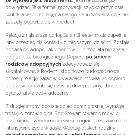
że wykreśli je z testamentu
, jeśli nie zaczną go
odwiedzać. Taka forma „motywacji” szybko przyniosła
skutek, a wspólne zdjęcia całego klanu Stewarta częściej
zaczęły pojawiać się w mediach.
Relacja z najstarszą córką, Sarah Streeter, miała zupełnie
inny przebieg niż kontakty z młodszymi dziećmi. Została
oddana do adopcji jako niemowlę i przez lata nie znała
dobrze ojca biologicznego. Dopiero
po śmierci
rodziców adopcyjnych
zdecydowała się
skontaktować z Rodem i stopniowo budować nową,
dorosłą relację. Sarah w wywiadach mówiła, że dopiero
po czasie poczuła się częścią dużej rodziny, choć nie
było to łatwe doświadczenie.
Z drugiej strony, dorosłe dzieci coraz głośniej wyrażają
troskę o zdrowie ojca. Rod Stewart otwarcie mówi o
przemijaniu, świadomości wieku i ograniczeń, jakie niesie
intensywne życie w trasie. Według bliskich rodziny