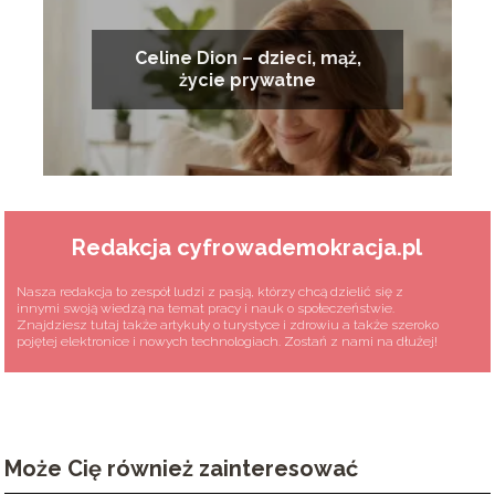
Celine Dion – dzieci, mąż,
życie prywatne
Redakcja cyfrowademokracja.pl
Nasza redakcja to zespół ludzi z pasją, którzy chcą dzielić się z
innymi swoją wiedzą na temat pracy i nauk o społeczeństwie.
Znajdziesz tutaj także artykuły o turystyce i zdrowiu a także szeroko
pojętej elektronice i nowych technologiach. Zostań z nami na dłużej!
Może Cię również zainteresować