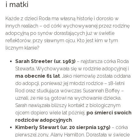
i matki
Każde z dzieci Roda ma własną historię i dorosło w
innych realiach – od córki wychowywanej przez rodzinę
adopcyjną po synów dorastających już w świetle
reflektorów, przy sławnym ojcu. Kto jest kim w tym
licznym klanie?
Sarah Streeter (ur. 1963)
– najstarsza córka Roda
Stewarta. Wychowywała się w rodzinie adopcyjnej i
ma obecnie 61 lat
. Jako niemowlę została oddana
do adopcji, ponieważ jej młodzi rodzice – 18-letni
Rod oraz studiująca wówczas Susannah Boffey –
uznali, że nie są gotowi na wychowanie dziecka.
Sarah nawiązała bliższy kontakt z biologicznym
ojcem dopiero wiele lat później,
po śmierci swoich
rodziców adopcyjnych
.
Kimberly Stewart (ur. 20 sierpnia 1979)
– córka
pierwszej żony, Alany Hamilton. Dorastała w świecie