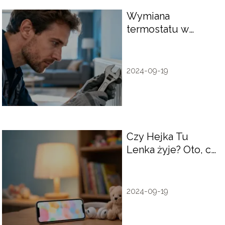
Wymiana
termostatu w
grzejniku bez
spuszczania wody
– jak to zrobić?
2024-09-19
Czy Hejka Tu
Lenka żyje? Oto, co
warto wiedzieć
2024-09-19