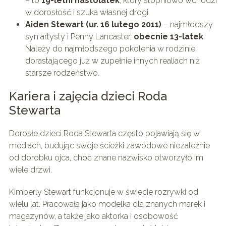
– to
19-letni nastolatek
, który stopniowo wchodzi
w dorosłość i szuka własnej drogi.
Aiden Stewart (ur. 16 lutego 2011)
– najmłodszy
syn artysty i Penny Lancaster,
obecnie 13-latek
.
Należy do najmłodszego pokolenia w rodzinie,
dorastającego już w zupełnie innych realiach niż
starsze rodzeństwo.
Kariera i zajęcia dzieci Roda
Stewarta
Dorosłe dzieci Roda Stewarta często pojawiają się w
mediach, budując swoje ścieżki zawodowe niezależnie
od dorobku ojca, choć znane nazwisko otworzyło im
wiele drzwi.
Kimberly Stewart funkcjonuje w świecie rozrywki od
wielu lat. Pracowała jako modelka dla znanych marek i
magazynów, a także jako aktorka i osobowość