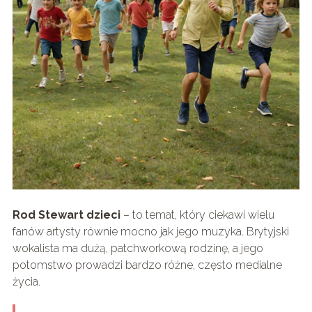
Rod Stewart dzieci
– to temat, który ciekawi wielu
fanów artysty równie mocno jak jego muzyka. Brytyjski
wokalista ma dużą, patchworkową rodzinę, a jego
potomstwo prowadzi bardzo różne, często medialne
życia.