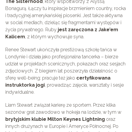
The Sisterhood
, który współtworzy z Alyssą
Bonagurą. Łączy tu inspiracje brzmieniem country, rocka
i tradycyjnej amerykańskiej piosenki. Jest także aktywna
w social mediach, dzieląc się fragmentami występów i
życia prywatnego. Ruby
jest zaręczona z Jake’em
Kalicem
, z którym wychowuje syna.
Renee Stewart ukończyła prestiżową szkołę tańca w
Londynie i działa jako profesjonalna tancerka – bierze
udział w projektach scenicznych, pokazach oraz sesjach
zdjęciowych. Z biegiem lat poszerzyła działalność o
sferę well-being: pracuje też jako
certyfikowana
instruktorka jogi
, prowadząc zajęcia, warsztaty i sesje
indywidualne.
Liam Stewart związał karierę ze sportem. Przez kilka
sezonów grał zawodowo w hokeja na lodzie, w tym w
brytyjskim klubie Milton Keynes Lightning
oraz
innych drużynach w Europie i Ameryce Północnej. Po