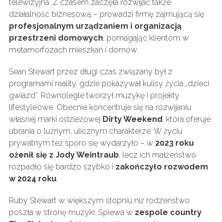
telewizyjna. Z czasem zaczęła rozwijać także
działalność biznesową – prowadzi firmę zajmującą się
profesjonalnym urządzaniem i organizacją
przestrzeni domowych
, pomagając klientom w
metamorfozach mieszkań i domów.
Sean Stewart przez długi czas związany był z
programami reality, gdzie pokazywał kulisy życia „dzieci
gwiazd”. Równolegle tworzył muzykę i projekty
lifestyle’owe. Obecnie koncentruje się na rozwijaniu
własnej marki odzieżowej
Dirty Weekend
, która oferuje
ubrania o luźnym, ulicznym charakterze. W życiu
prywatnym też sporo się wydarzyło – w
2023 roku
ożenił się z Jody Weintraub
, lecz ich małżeństwo
rozpadło się bardzo szybko i
zakończyło rozwodem
w 2024 roku
.
Ruby Stewart w większym stopniu niż rodzeństwo
poszła w stronę muzyki. Śpiewa w
zespole country