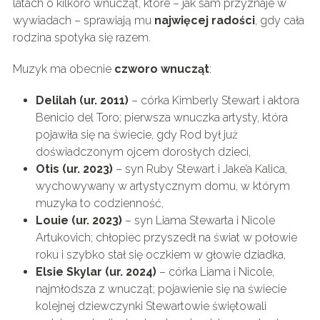
latach o kilkoro wnucząt, które – jak sam przyznaje w
wywiadach – sprawiają mu
najwięcej radości
, gdy cała
rodzina spotyka się razem.
Muzyk ma obecnie
czworo wnucząt
:
Delilah (ur. 2011)
– córka Kimberly Stewart i aktora
Benicio del Toro; pierwsza wnuczka artysty, która
pojawiła się na świecie, gdy Rod był już
doświadczonym ojcem dorosłych dzieci,
Otis (ur. 2023)
– syn Ruby Stewart i Jake’a Kalica,
wychowywany w artystycznym domu, w którym
muzyka to codzienność,
Louie (ur. 2023)
– syn Liama Stewarta i Nicole
Artukovich; chłopiec przyszedł na świat w połowie
roku i szybko stał się oczkiem w głowie dziadka,
Elsie Skylar (ur. 2024)
– córka Liama i Nicole,
najmłodsza z wnucząt; pojawienie się na świecie
kolejnej dziewczynki Stewartowie świętowali