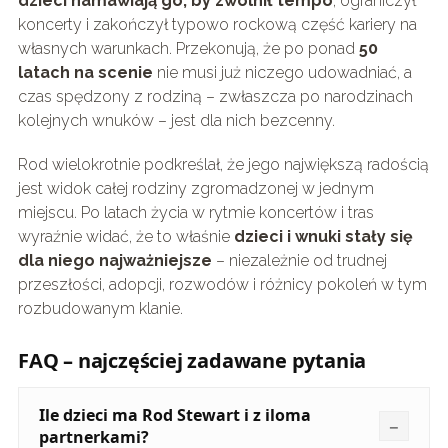
dzieci namawiają go, by zwolnił tempo
, ograniczył
koncerty i zakończył typowo rockową część kariery na
własnych warunkach. Przekonują, że po ponad
50
latach na scenie
nie musi już niczego udowadniać, a
czas spędzony z rodziną – zwłaszcza po narodzinach
kolejnych wnuków – jest dla nich bezcenny.
Rod wielokrotnie podkreślał, że jego największą radością
jest widok całej rodziny zgromadzonej w jednym
miejscu. Po latach życia w rytmie koncertów i tras
wyraźnie widać, że to właśnie
dzieci i wnuki stały się
dla niego najważniejsze
– niezależnie od trudnej
przeszłości, adopcji, rozwodów i różnicy pokoleń w tym
rozbudowanym klanie.
FAQ – najczęściej zadawane pytania
Ile dzieci ma Rod Stewart i z iloma
partnerkami?