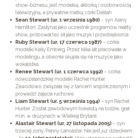
show-biznesu, jest modelką, aktorką i osobowością
telewizyjną, a prywatnie matką córki Delilah.
Sean Stewart (ur. 1 września 1980)
– syn Alany
Hamilton. Zasłynął jako uczestnik programów reality
show, próbował też sił jako muzyk i przedsiębiorca.
Ruby Stewart (ur. 17 czerwca 1987)
– córka
modelki Kelly Emberg. Przez kilka lat pracowała w
modelingu, a obecnie skupia się na muzyce jako
wokalistka.
Renee Stewart (ur. 1 czerwca 1992)
– córka
nowozelandzkiej modelki Rachel Hunter.
Zawodowo związała się z tańcem współczesnym i
prowadzi zajęcia ruchowe.
Liam Stewart (ur. 5 września 1994)
– syn Rachel
Hunter. Został zawodowym hokeistą na lodzie, grał
m.in. w drużynach w Wielkiej Brytanii.
Alastair Stewart (ur. 27 listopada 2005)
– syn
trzeciej żony, Penny Lancaster. Nie jest już dzieckiem