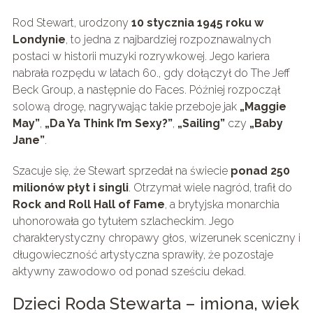
Rod Stewart, urodzony
10 stycznia 1945 roku w
Londynie
, to jedna z najbardziej rozpoznawalnych
postaci w historii muzyki rozrywkowej. Jego kariera
nabrała rozpędu w latach 60., gdy dołączył do The Jeff
Beck Group, a następnie do Faces. Później rozpoczął
solową drogę, nagrywając takie przeboje jak
„Maggie
May”
,
„Da Ya Think I’m Sexy?”
,
„Sailing”
czy
„Baby
Jane”
.
Szacuje się, że Stewart sprzedał na świecie
ponad 250
milionów płyt i singli
. Otrzymał wiele nagród, trafił do
Rock and Roll Hall of Fame
, a brytyjska monarchia
uhonorowała go tytułem szlacheckim. Jego
charakterystyczny chropawy głos, wizerunek sceniczny i
długowieczność artystyczna sprawiły, że pozostaje
aktywny zawodowo od ponad sześciu dekad.
Dzieci Roda Stewarta – imiona, wiek