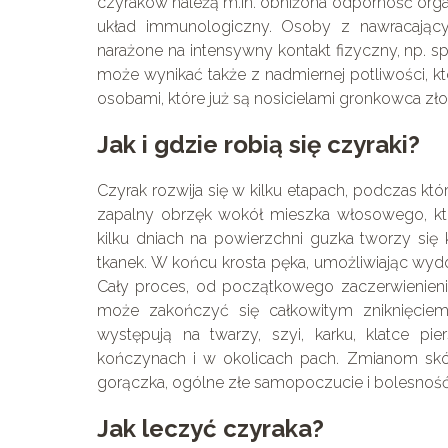
czyraków należą m.in. obniżona odporność organ
układ immunologiczny. Osoby z nawracającym
narażone na intensywny kontakt fizyczny, np. s
może wynikać także z nadmiernej potliwości, któ
osobami, które już są nosicielami gronkowca zło
Jak i gdzie robią się czyraki?
Czyrak rozwija się w kilku etapach, podczas kt
zapalny obrzęk wokół mieszka włosowego, kt
kilku dniach na powierzchni guzka tworzy się
tkanek. W końcu krosta pęka, umożliwiając wydo
Cały proces, od początkowego zaczerwienienia 
może zakończyć się całkowitym zniknięciem 
występują na twarzy, szyi, karku, klatce pie
kończynach i w okolicach pach. Zmianom skór
gorączka, ogólne złe samopoczucie i bolesnoś
Jak leczyć czyraka?