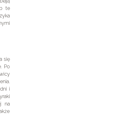
biają
b te
yzyka
nnymi
a się
. Po
twicy
enia.
dni i
raki
j na
akże