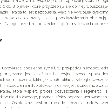
yrakom, ale również wspiera proces regeneracji skóry. Poleg
od 2 do 8 pijawek, które przyczepiają się do niej, wpuszczaj
iązki. Terapia ta jest bezbolesna, więc nie wywołuje dyskomf
jest wskazana dla wszystkich – przeciwwskazania obejmują 
V. Dlatego przed rozpoczęciem tej formy leczenia dobrze 
mi:
ą uprzykrzać codzienne życie i, w przypadku nieodpowiedn
ną przyczyną jest zakażenie bakteryjne, często spowodo
odom leczenia, takim jak ciepłe okłady, zabiegi oczyszcza
 – stosowanie antybiotyków, możliwe jest skuteczne zwalcz
rapię, która wspiera proces oczyszczania i regeneracji sk
 choć nie dla każdego, przynosi efekty poprzez wprowadzen
ojenie. Ostateczny wybór metody leczenia należy za