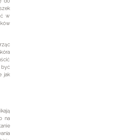
ę do
szek
ać w
zków
rząc
Skóra
ścić
ą być
 jak
ikają
o na
anie
ania