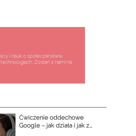
racy i nauk o społeczeństwie.
h technologiach. Zostań z nami na
Ćwiczenie oddechowe
Google – jak działa i jak z
niego korzystać?