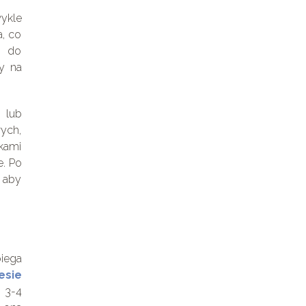
wykle
a, co
ć do
cy na
 lub
ych,
kami
e. Po
, aby
iega
esie
h 3-4