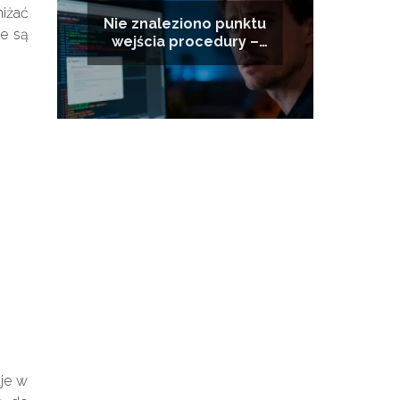
niżać
Nie znaleziono punktu
ie są
wejścia procedury –
jak naprawić błąd?
aje w