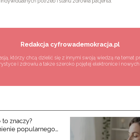
ndywidualnych potrzeb i stanu zdrowia pacjenta.
Redakcja cyfrowademokracja.pl
asją, którzy chcą dzielić się z innymi swoją wiedzą na temat p
turystyce i zdrowiu a także szeroko pojętej elektronice i nowyc
 to znaczy?
ienie popularnego