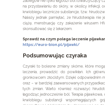
zabiegów nie tylko łagodzi ból towarzyszący cz
na przystawianiu do skóry, w okolicy infekcji, 
krwiobiegu lecznicze substancje, tzw. hirudozw
Należy jednak pamiętać, że hirudoterapia nie 
ciążę, menstruację czy zakażenie wirusem HI
skonsultować się z lekarzem.
Sprawdź na czym polega leczenie pijawka
https://euro-bion.pl/pijawki/
Podsumowując czyraka
Czyraki to bolesne zmiany skórne, które mog
leczenia, prowadzić do powikłań. Ich głów
gronkowcem złocistym. Dzięki odpowiednim met
oraz – w bardziej zaawansowanych przypadkach
tych zmian. Warto również rozważyć hirudote
łagodząc jednocześnie ból. Terapia pijawkowa,
krwiobiegu substancji wspomagających g