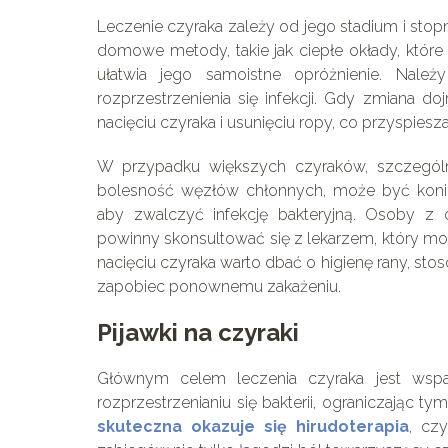
Leczenie czyraka zależy od jego stadium i st
domowe metody, takie jak ciepłe okłady, które
ułatwia jego samoistne opróżnienie. Nale
rozprzestrzenienia się infekcji. Gdy zmiana d
nacięciu czyraka i usunięciu ropy, co przyspiesza
W przypadku większych czyraków, szczególn
bolesność węzłów chłonnych, może być koni
aby zwalczyć infekcję bakteryjną. Osoby z 
powinny skonsultować się z lekarzem, który mo
nacięciu czyraka warto dbać o higienę rany, sto
zapobiec ponownemu zakażeniu.
Pijawki na czyraki
Głównym celem leczenia czyraka jest wspar
rozprzestrzenianiu się bakterii, ograniczając
skuteczna okazuje się hirudoterapia
, czy