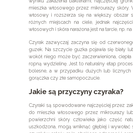
wyniku zakażenia bakteriami, najczęściej gro
mieszka włosowego przez mikrourazy skóry. W
włosowy i rozszerza się na większy obszar
różnych miejscach na ciele, jednak najczęś
włosowych i skóra narażona jest na tarcie, np. n
Czyrak zazwyczaj zaczyna się od czerwonego
guzek. Na szczycie guzka pojawia się biały lu
wokół niego może być zaczerwieniona, ciepła 
ropną wydzielinę. Jest to naturalny etap proce
bolesne, a w przypadku dużych lub licznych 
gorączka czy złe samopoczucie.
Jakie są przyczyny czyraka?
Czyraki są spowodowane najczęściej przez zak
do mieszka włosowego przez mikrourazy lub d
powierzchni skóry człowieka jako część natu
uszkodzona, mogą wniknąć głębiej i wywołać 