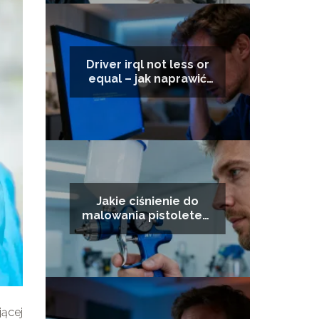
Driver irql not less or
equal – jak naprawić
ten błąd?
Jakie ciśnienie do
malowania pistoletem
wybrać? Poradnik
jącej