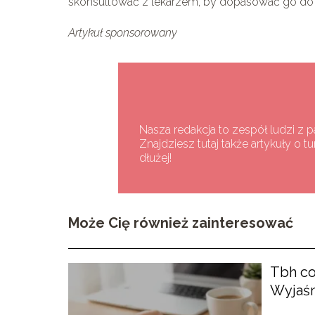
skonsultować z lekarzem, by dopasować go do i
Artykuł sponsorowany
Nasza redakcja to zespół ludzi z p
Znajdziesz tutaj także artykuły o 
dłużej!
Może Cię również zainteresować
Tbh co
Wyjaśn
skrótu