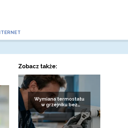
NTERNET
Zobacz także:
Wymiana termostatu
w grzejniku bez
spuszczania wody –
jak to zrobić?