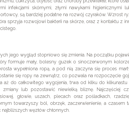
izmu, cukrzyca, otyłość oraz choroby przewlekłe, które osła
i infekcjami skórnymi, złymi nawykami higienicznymi lu
portowcy, są bardziej podatne na rozwój czyraków. Wzrost r
ra sprzyja rozwojowi bakterii na skórze, oraz z kontaktu z i
cistego.
órych jego wygląd stopniowo się zmienia. Na początku pojawi
óry formuje mały, bolesny guzek o sinoczerwonym kolorze
 krosta wypełniona ropą, a pod nią zaczyna się proces mar
stanie się ropy na zewnątrz, co pozwala na rozpoczęcie goj
aż do całkowitego wygojenia, trwa od kilku do kilkunastu 
zmiany lub pozostawić niewielką bliznę. Najczęściej czy
rsiowej, głowie, uszach, plecach oraz pośladkach, rzadzie
nym towarzyszy ból, obrzęk, zaczerwienienie, a czasem t
ć najbliższych węzłów chłonnych.