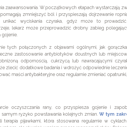
opnia zaawansowania. W początkowych etapach wystarczają z
 pomagają zmniejszyć ból i przyspieszają dojrzewanie ropni
ży unikać wyciskania czyraka, gdyż może to prowadzi
ojrzeje, lekarz może przeprowadzić drobny zabieg polegają
 gojenie.
ie tych połączonych z objawami ogólnymi, jak gorączka
eczne zastosowanie antybiotyków doustnych lub miejscow
obniżoną odpornością, cukrzycą lub nawracającymi czyra
że zlecić dodatkowe badania i wdrożyć odpowiednie leczeni
sować maści antybakteryjne oraz regularnie zmieniać opatrunki
cie oczyszczania rany, co przyspiesza gojenie i zapob
 tym samym ryzyko powstawania kolejnych zmian.
W tym zakr
li terapia pijawkami, która stosowana regularnie w cyklac