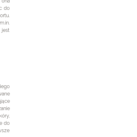
a ona
ąc do
ortu.
m.in.
jest
iego
wane
jące
anie
óry,
ie do
wsze