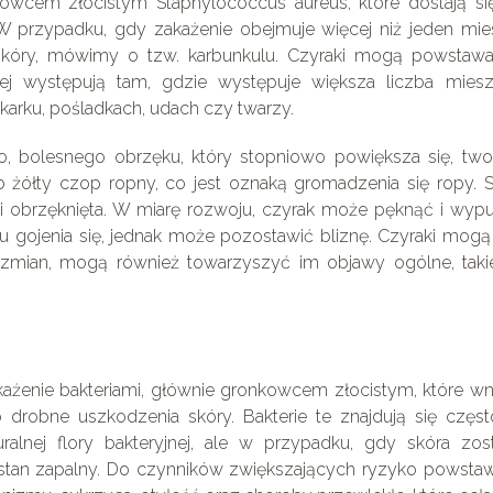
nkowcem złocistym Staphylococcus aureus, które dostają si
 przypadku, gdy zakażenie obejmuje więcej niż jeden mie
 skóry, mówimy o tzw. karbunkulu. Czyraki mogą powstaw
ciej występują tam, gdzie występuje większa liczba mies
a karku, pośladkach, udach czy twarzy.
, bolesnego obrzęku, który stopniowo powiększa się, two
b żółty czop ropny, co jest oznaką gromadzenia się ropy. 
i obrzęknięta. W miarę rozwoju, czyrak może pęknąć i wypu
su gojenia się, jednak może pozostawić bliznę. Czyraki mog
zmian, mogą również towarzyszyć im objawy ogólne, takie
ażenie bakteriami, głównie gronkowcem złocistym, które wn
robne uszkodzenia skóry. Bakterie te znajdują się częst
ralnej flory bakteryjnej, ale w przypadku, gdy skóra zost
stan zapalny. Do czynników zwiększających ryzyko powstaw