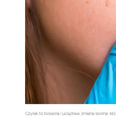
Czyrak to bolesna i uciążliwa zmiana skórna, k